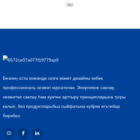
282
Безнең оста команда сезгә макет дизайны кебек
профессиональ хезмәт күрсәтәчәк. Энергияне саклау,
хезмәтне саклау һәм куәтне арттыру принципларына тугры
калып, без продуктларыбыз сыйфатына күбрәк игътибар
бирәбез.