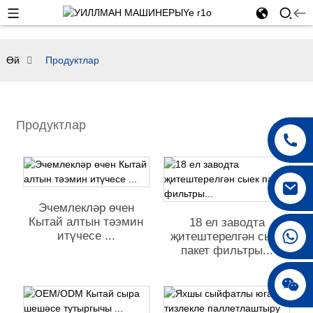
Өй
Продуктлар
Продуктлар
Эчемлекләр өчен
Кытай алтын тәэмин
18 ел заводта
итүчесе ...
җитештерелгән сыек
пакет фильтры...