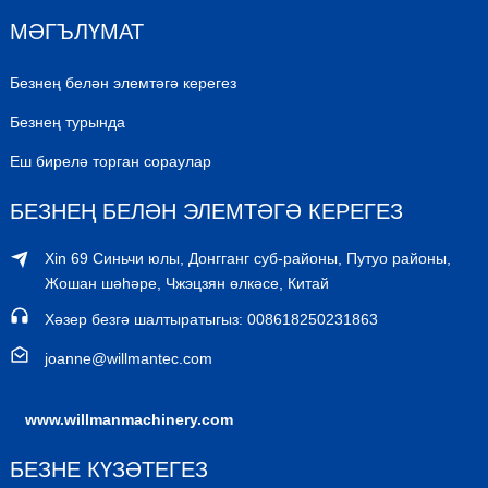
МӘГЪЛҮМАТ
Безнең белән элемтәгә керегез
Безнең турында
Еш бирелә торган сораулар
БЕЗНЕҢ БЕЛӘН ЭЛЕМТӘГӘ КЕРЕГЕЗ
Xin 69 Синьчи юлы, Донгганг суб-районы, Путуо районы,
Жошан шәһәре, Чжэцзян өлкәсе, Китай
Хәзер безгә шалтыратыгыз: 008618250231863
joanne@willmantec.com
www.willmanmachinery.com
БЕЗНЕ КҮЗӘТЕГЕЗ