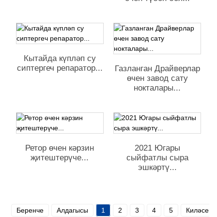
Кытайда күпләп су
сиптергеч репаратор...
Газланган Драйверлар
өчен завод сату
нокталары...
Ретор өчен кәрзин
2021 Югары
җитештерүче...
сыйфатлы сыра
эшкәртү...
Беренче
Алдагысы
1
2
3
4
5
Киләсе