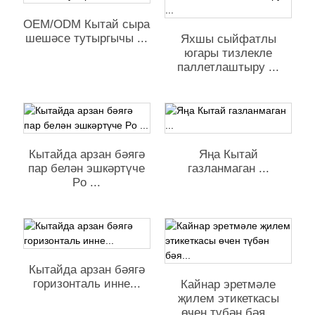
OEM/ODM Кытай сыра
шешәсе тутыргычы ...
Яхшы сыйфатлы
югары тизлекле
паллетлаштыру ...
Кытайда арзан бәягә
Яңа Кытай
пар белән эшкәртүче
газланмаган ...
Po ...
Кытайда арзан бәягә
горизонталь инне...
Кайнар эретмәле
җилем этикеткасы
өчен түбән бәя...